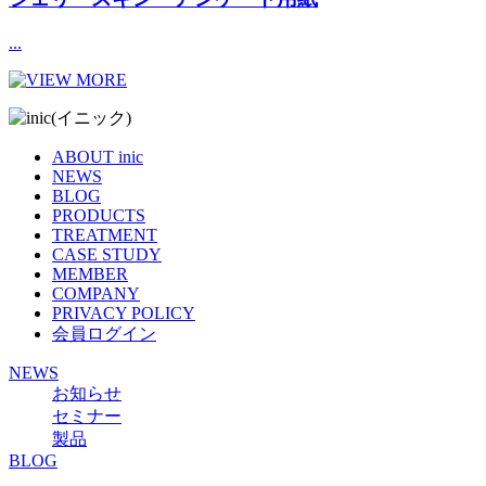
...
ABOUT inic
NEWS
BLOG
PRODUCTS
TREATMENT
CASE STUDY
MEMBER
COMPANY
PRIVACY POLICY
会員ログイン
NEWS
お知らせ
セミナー
製品
BLOG