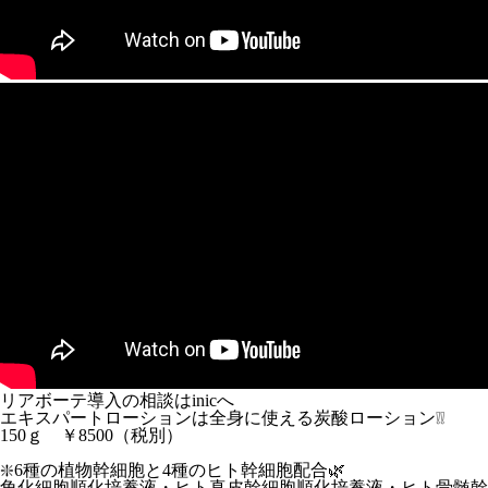
リアボーテ導入の相談はinicへ
エキスパートローションは全身に使える炭酸ローション❕❕
150ｇ ￥8500（税別）
❇️6種の植物幹細胞と4種のヒト幹細胞配合🌿
角化細胞順化培養液・ヒト真皮幹細胞順化培養液・ヒト骨髄幹