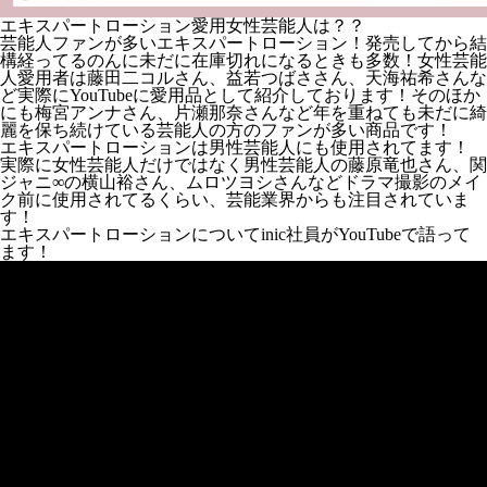
エキスパートローション愛用女性芸能人は？？
芸能人ファンが多いエキスパートローション！発売してから結
構経ってるのんに未だに在庫切れになるときも多数！女性芸能
人愛用者は藤田二コルさん、益若つばささん、天海祐希さんな
ど実際にYouTubeに愛用品として紹介しております！そのほか
にも梅宮アンナさん、片瀬那奈さんなど年を重ねても未だに綺
麗を保ち続けている芸能人の方のファンが多い商品です！
エキスパートローションは男性芸能人にも使用されてます！
実際に女性芸能人だけではなく男性芸能人の藤原竜也さん、関
ジャニ∞の横山裕さん、ムロツヨシさんなどドラマ撮影のメイ
ク前に使用されてるくらい、芸能業界からも注目されていま
す！
エキスパートローションについてinic社員がYouTubeで語って
ます！