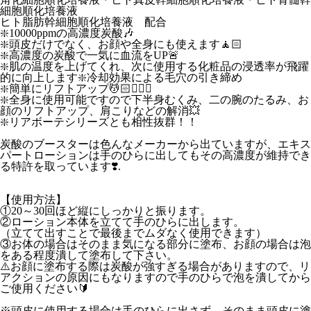
細胞順化培養液
ヒト脂肪幹細胞順化培養液 配合
❇️10000ppmの高濃度炭酸🎶
❇️頭皮だけでなく、お顔や全身にも使えます🧘🏻
❇️高濃度の炭酸で一気に血流をUP🚨
❇️肌の温度を上げてくれ、次に使用する化粧品の浸透率が飛躍
的に向上します❇️冷却効果による毛穴の引き締め
❇️簡単にリフトアップ💆🏻💆🏻‍♀️
❇️全身に使用可能ですので下半身むくみ、二の腕のたるみ、お
顔のリフトアップ、肩こりなどの解消💥
❇️リアボーテシリーズとも相性抜群！！
炭酸のブースターは色んなメーカーから出ていますが、エキス
パートローションは手のひらに出してもその高濃度が維持でき
る特許を取っています❣️.
【使用方法】
①20～30回ほど縦にしっかりと振ります。
②ローション本体を立てて手のひらに出します。
（立てて出すことで最後までムダなく使用できます）
③お体の場合はそのまま気になる部分に塗布、お顔の場合は泡
をある程度潰して塗布して下さい。
⚠️お顔に塗布する際は炭酸が強すぎる場合がありますので、リ
アクションの原因にもなりますので手のひらで泡を潰してから
ご使用ください🔰
※頭皮に使用する場合は手のひらに出さず、そのまま頭皮に塗