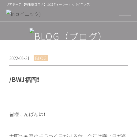
リアボーテ 【幹細胞コスメ 】正規ディーラー inic（イニック）
2022-01-21
BLOG
/BWJ福岡❗️
皆様こんばんは❗️
大阪でも雪のチラつく日がある位、今年は寒い日が多