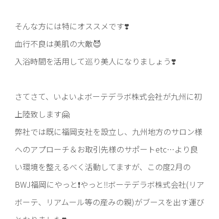
そんな方には特にオススメです❣️
血行不良は美肌の大敵😈
入浴時間を活用して巡り美人になりましょう❣️
さてさて、いよいよボーテデラボ株式会社が九州に初
上陸致します🤗
弊社では既に福岡支社を設立し、九州地方のサロン様
へのアプローチ＆お取引先様のサポートetc…より良
い環境を整えるべく活動してますが、この度2月の
BWJ福岡にやっと❗️やっと‼️ボーテデラボ株式会社(リア
ボーテ、リアムール等の産みの親)がブースを出す運び