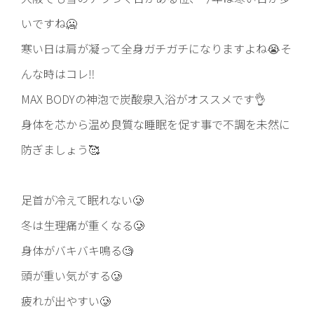
いですね🥶
寒い日は肩が凝って全身ガチガチになりますよね😭そ
んな時はコレ‼️
MAX BODYの神泡で炭酸泉入浴がオススメです👌
身体を芯から温め良質な睡眠を促す事で不調を未然に
防ぎましょう🥰
足首が冷えて眠れない🥲
冬は生理痛が重くなる🥲
身体がバキバキ鳴る🧐
頭が重い気がする🥲
疲れが出やすい🥲