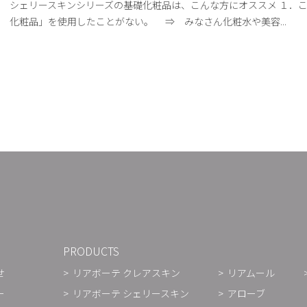
シェリースキンシリーズの基礎化粧品は、こんな方にオススメ １．
化粧品」を使用したことがない。 ⇒ みなさん化粧水や美容...
PRODUCTS
せ
リアボーテ クレアスキン
リアムール
ー
リアボーテ シェリースキン
アローブ