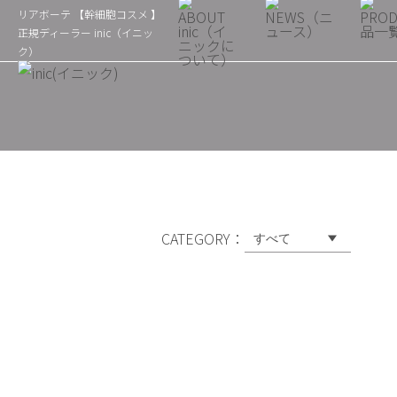
リアボーテ 【幹細胞コスメ 】
正規ディーラー inic（イニッ
ク）
CATEGORY：