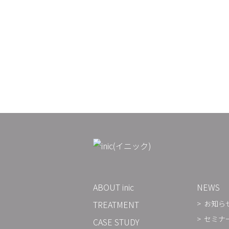
ABOUT inic
NEWS
TREATMENT
お知ら
セミナ
CASE STUDY